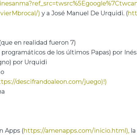
m/inesanma?ref_src=twsrc%5Egoogle%7Ctw
avierMbrocal/)
y a José Manuel De Urquidi. (
ht
(que en realidad fueron 7)
 programáticos de los últimos Papas) por Inés
gno) por Urquidi
no
ttps://descifrandoaleon.com/juego)!)
na
n Apps (
https://amenapps.com/inicio.html),
la