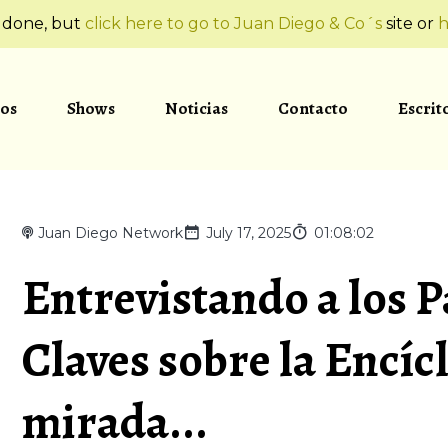
t done, but
click here to go to Juan Diego & Co´s
site or
h
os
Shows
Noticias
Contacto
Escrit
Juan Diego Network
July 17, 2025
01:08:02
Entrevistando a los Pa
Claves sobre la Encícl
mirada...