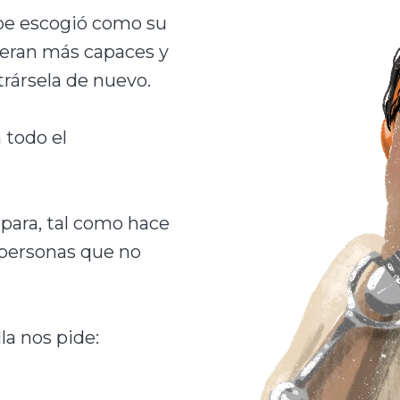
upe escogió como su
 eran más capaces y
trársela de nuevo.
 todo el
para, tal como hace
e personas que no
lla nos pide: