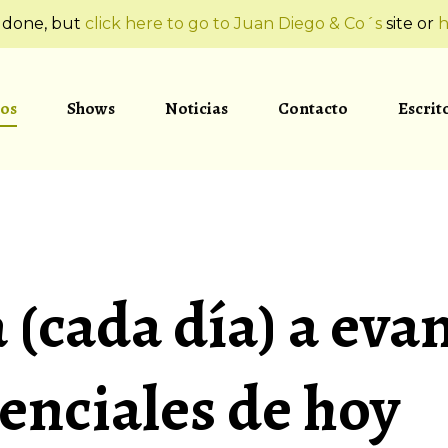
t done, but
click here to go to Juan Diego & Co´s
site or
h
os
Shows
Noticias
Contacto
Escrit
(cada día) a evan
tenciales de hoy