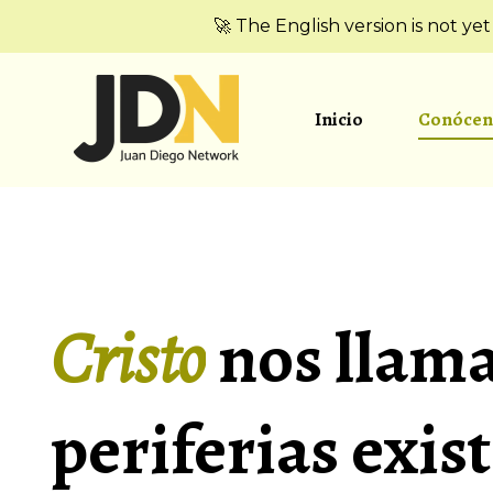
🚀 The English version is not ye
Inicio
Conócen
Cristo
nos llama 
periferias exis