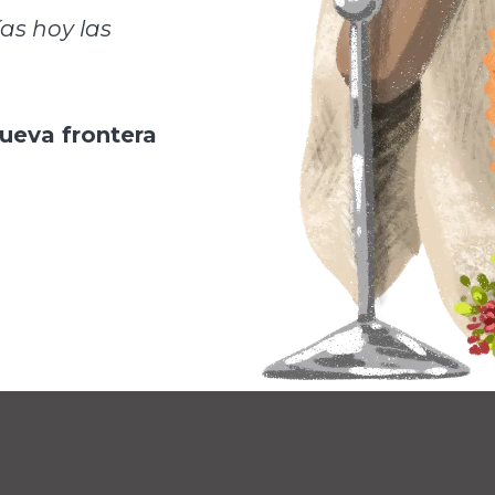
as hoy la
s
nueva frontera