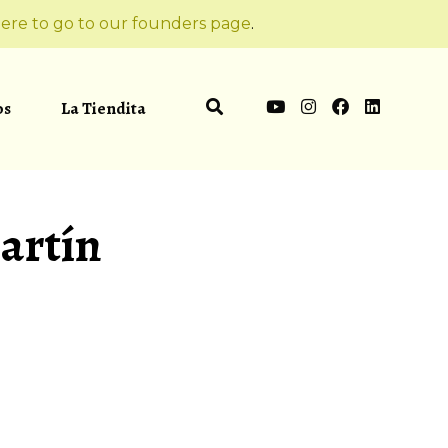
ere to go to our founders page
.
os
La Tiendita
artín