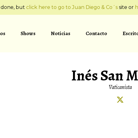
t done, but
click here to go to Juan Diego & Co´s
site or
h
os
Shows
Noticias
Contacto
Escrit
Inés San M
Vaticanista