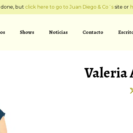
t done, but
click here to go to Juan Diego & Co´s
site or
h
os
Shows
Noticias
Contacto
Escrit
Valeria 