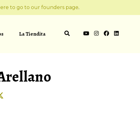
ere to go to our founders page
.
os
La Tiendita
Arellano