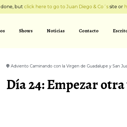
t done, but
click here to go to Juan Diego & Co´s
site or
h
os
Shows
Noticias
Contacto
Escrit
Adviento Caminando con la Virgen de Guadalupe y San Ju
Día 24: Empezar otra