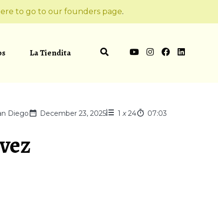
ere to go to our founders page
.
os
La Tiendita
an Diego
December 23, 2025
1
x
24
07:03
 vez