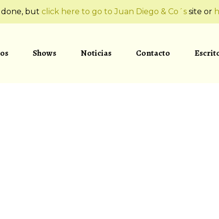
t done, but
click here to go to Juan Diego & Co´s
site or
h
os
Shows
Noticias
Contacto
Escrit