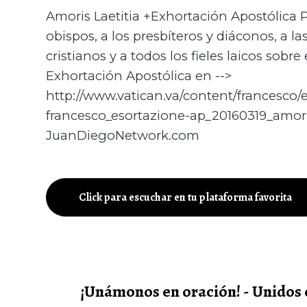
Amoris Laetitia +Exhortación Apostólica P
obispos, a los presbíteros y diáconos, a l
cristianos y a todos los fieles laicos sobre
Exhortación Apostólica en -->
http://www.vatican.va/content/francesco
francesco_esortazione-ap_20160319_amoris
JuanDiegoNetwork.com
Click para escuchar en tu plataforma favorita
¡Unámonos en oración! - Unidos 