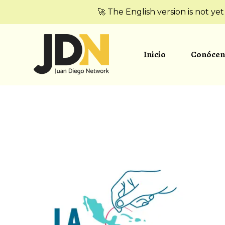
🚀 The English version is not ye
Inicio
Conócen