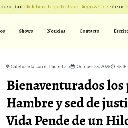
t done, but
click here to go to Juan Diego & Co´s
site or
h
os
Shows
Noticias
Contacto
Escrit
Cafeteando con el Padre Lalo
October 23, 2025
45:16
Bienaventurados los 
Hambre y sed de justic
Vida Pende de un Hil