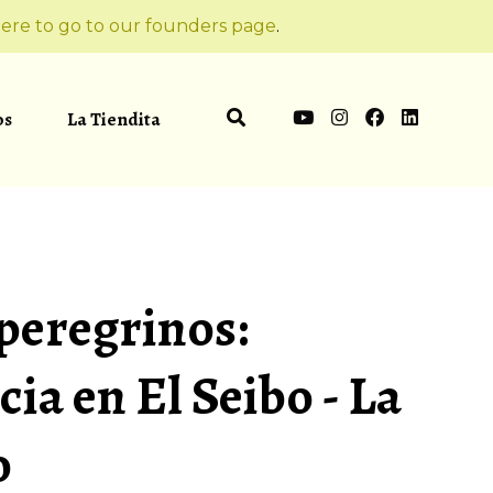
ere to go to our founders page
.
os
La Tiendita
peregrinos:
ia en El Seibo - La
o