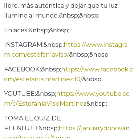
libre, más auténtica y dejar que tu luz
ilumine al mundo.&nbsp;&nbsp;
Enlaces:&nbsp;&nbsp;
INSTAGRAM:&nbsp;
https://www.instagra
m.com/estefaniaviso/
&nbsp;&nbsp;
FACEBOOK:&nbsp;
https://www.facebook.c
om/estefania.martinez.10/
&nbsp;
YOUTUBE:&nbsp;
https://www.youtube.co
m/c/EstefaniaVisoMartinez
&nbsp;
TOMA EL QUIZ DE
PLENITUD:&nbsp;
https://januarydonovan.
com/twse-quiz/&nbsp;