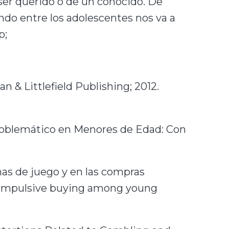
 ser querido o de un conocido. De
endo entre los adolescentes nos va a
p;
& Littlefield Publishing; 2012.
zar Problemático en Menores de Edad: Con
lemas de juego y en las compras
d impulsive buying among young