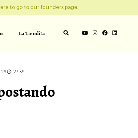
ere to go to our founders page
.
os
La Tiendita
x
29
23:39
apostando