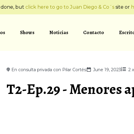
t done, but
click here to go to Juan Diego & Co´s
site or
h
os
Shows
Noticias
Contacto
Escrit
En consulta privada con Pilar Cortés
June 19, 2023
2
T2-Ep.29 - Menores 