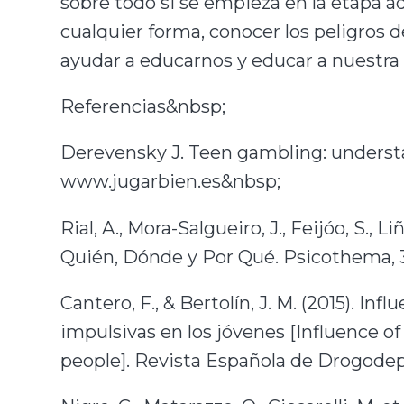
sobre todo si se empieza en la etapa a
cualquier forma, conocer los peligros 
ayudar a educarnos y educar a nuestra
Referencias&nbsp;
Derevensky J. Teen gambling: understa
www.jugarbien.es&nbsp;
Rial, A., Mora-Salgueiro, J., Feijóo, S.
Quién, Dónde y Por Qué. Psicothema, 3
Cantero, F., & Bertolín, J. M. (2015). I
impulsivas en los jóvenes [Influence
people]. Revista Española de Drogodep