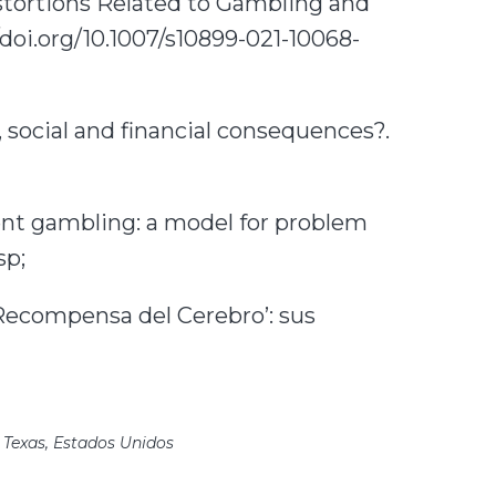
 Distortions Related to Gambling and
doi.org/10.1007/s10899-021-10068-
, social and financial consequences?.
ent gambling: a model for problem
sp;
e Recompensa del Cerebro’: sus
 Texas, Estados Unidos