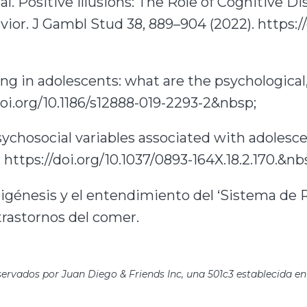
 et al. Positive Illusions: The Role of Cognitive
or. J Gambl Stud 38, 889–904 (2022). https://
ing in adolescents: what are the psychological
doi.org/10.1186/s12888-019-2293-2&nbsp;
ychosocial variables associated with adolesc
https://doi.org/10.1037/0893-164X.18.2.170.&nb
a epigénesis y el entendimiento del ‘Sistema d
 trastornos del comer.
servados por Juan Diego & Friends Inc, una 501c3 establecida en