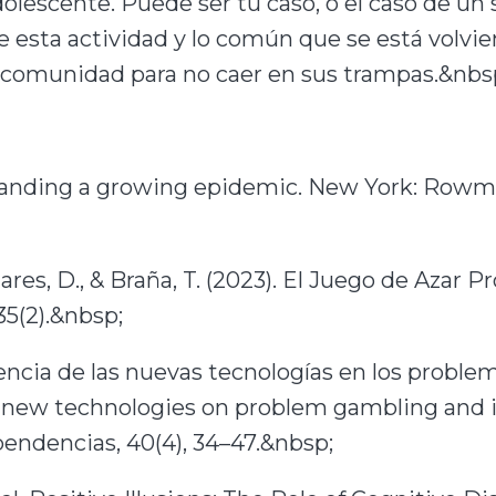
dolescente. Puede ser tu caso, o el caso de un
de esta actividad y lo común que se está volvi
 comunidad para no caer en sus trampas.&nbs
nding a growing epidemic. New York: Rowman 
, Liñares, D., & Braña, T. (2023). El Juego de A
5(2).&nbsp;
nfluencia de las nuevas tecnologías en los prob
 of new technologies on problem gambling an
endencias, 40(4), 34–47.&nbsp;