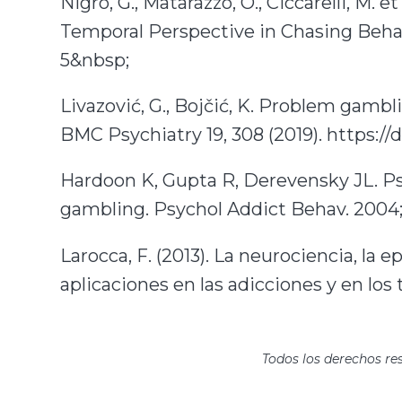
Nigro, G., Matarazzo, O., Ciccarelli, M.
Temporal Perspective in Chasing Behavi
5&nbsp;
Livazović, G., Bojčić, K. Problem gambl
BMC Psychiatry 19, 308 (2019). https://
Hardoon K, Gupta R, Derevensky JL. Ps
gambling. Psychol Addict Behav. 2004; 
Larocca, F. (2013). La neurociencia, l
aplicaciones en las adicciones y en los
Todos los derechos re