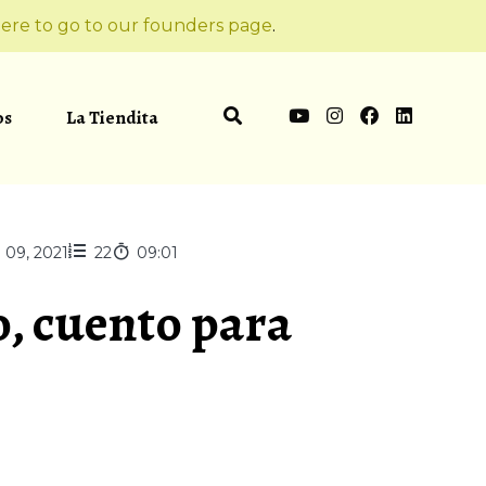
ere to go to our founders page
.
os
La Tiendita
 09, 2021
22
09:01
, cuento para