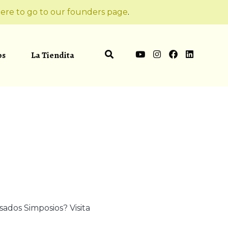
ere to go to our founders page
.
os
La Tiendita
sados Simposios? Visita