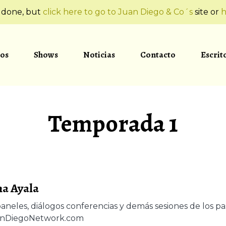
t done, but
click here to go to Juan Diego & Co´s
site or
h
os
Shows
Noticias
Contacto
Escrit
Temporada
1
na Ayala
paneles, diálogos conferencias y demás sesiones de los pa
uanDiegoNetwork.com