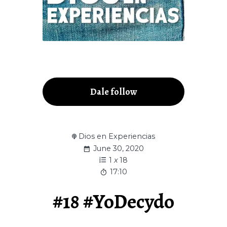
Dale follow
Dios en Experiencias
June 30, 2020
1
x
18
17:10
#18 #YoDecydo