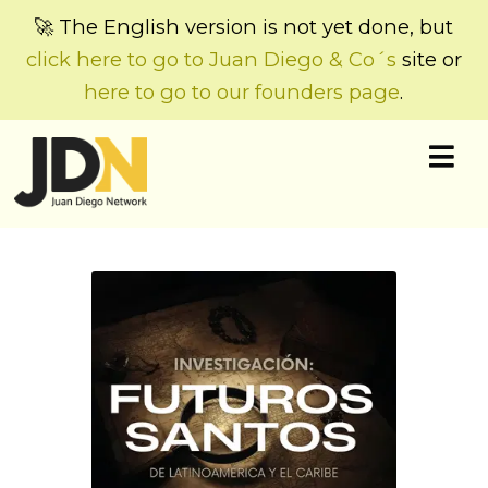
🚀 The English version is not yet done, but
click here to go to Juan Diego & Co´s
site or
here to go to our founders page
.