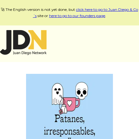
🚀 The English version is not yet done, but
click here to go to Juan Diego & Co
´s
site or
here to go to our founders page
.