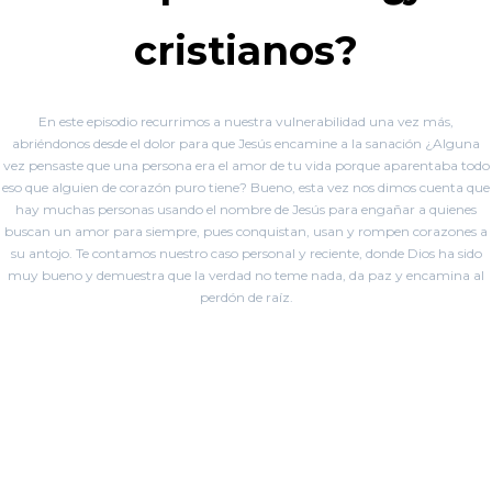
cristianos?
En este episodio recurrimos a nuestra vulnerabilidad una vez más,
abriéndonos desde el dolor para que Jesús encamine a la sanación ¿Alguna
vez pensaste que una persona era el amor de tu vida porque aparentaba todo
eso que alguien de corazón puro tiene? Bueno, esta vez nos dimos cuenta que
hay muchas personas usando el nombre de Jesús para engañar a quienes
buscan un amor para siempre, pues conquistan, usan y rompen corazones a
su antojo. Te contamos nuestro caso personal y reciente, donde Dios ha sido
muy bueno y demuestra que la verdad no teme nada, da paz y encamina al
perdón de raíz.