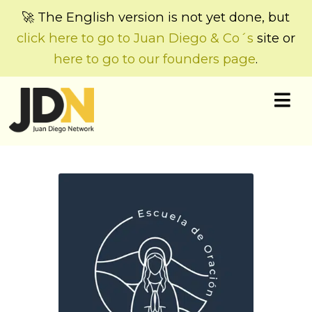
🚀 The English version is not yet done, but
click here to go to Juan Diego & Co´s
site or
here to go to our founders page
.