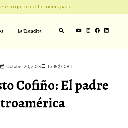
ere to go to our founders page
.
os
La Tiendita
October 20, 2025
1
x
15
08:11
to Cofiño: El padre
entroamérica