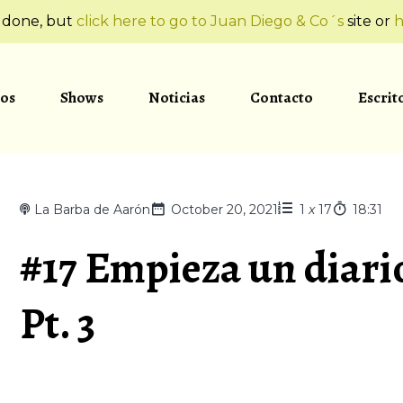
t done, but
click here to go to Juan Diego & Co´s
site or
h
os
Shows
Noticias
Contacto
Escrit
La Barba de Aarón
October 20, 2021
1
x
17
18:31
#17 Empieza un diario
Pt. 3