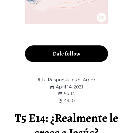
Dale follow
La Respuesta es el Amor
April 14, 2021
5
x
14
43:10
T5 E14: ¿Realmente le
crees a Jesús?