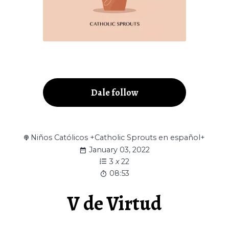
Dale follow
Niños Católicos +Catholic Sprouts en español+
January 03, 2022
3
x
22
08:53
V de Virtud