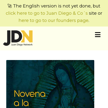
🚀 The English version is not yet done, but
click here to go to Juan Diego & Co´s
site or
here to go to our founders page
.