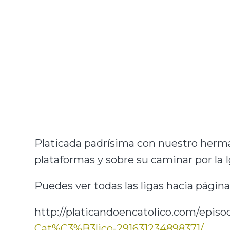
Platicada padrísima con nuestro herma
plataformas y sobre su caminar por la Ig
Puedes ver todas las ligas hacia página
http://platicandoencatolico.com/episo
Cat%C3%B3lico-291631234898371/