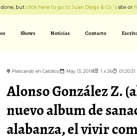
t done, but
click here to go to Juan Diego & Co´s
site or
h
os
Shows
Noticias
Contacto
Escrit
Platicando en Católico
May 13, 2019
1
x
26
01:20:31
Alonso González Z. (a
nuevo album de sanac
alabanza, el vivir co