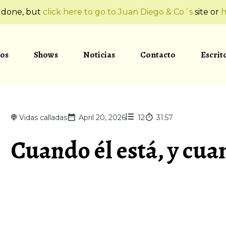
t done, but
click here to go to Juan Diego & Co´s
site or
h
os
Shows
Noticias
Contacto
Escrit
Vidas calladas
April 20, 2026
12
31:57
Cuando él está, y cu