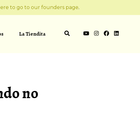
ere to go to our founders page
.
os
La Tiendita
ando no