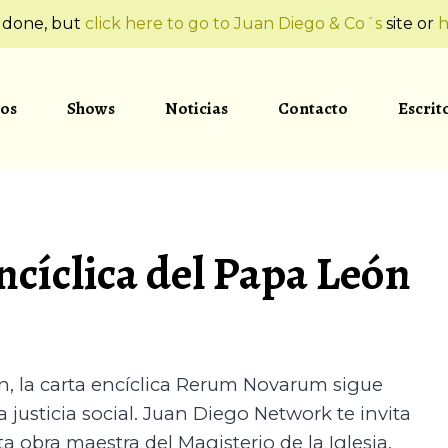
t done, but
click here to go to Juan Diego & Co´s
site or
h
os
Shows
Noticias
Contacto
Escrit
cíclica del Papa León
n, la carta encíclica Rerum Novarum sigue
a justicia social. Juan Diego Network te invita
ta obra maestra del Magisterio de la Iglesia.