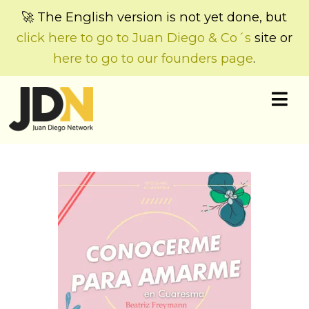
🚀 The English version is not yet done, but
click here to go to Juan Diego & Co´s
site or
here to go to our founders page
.