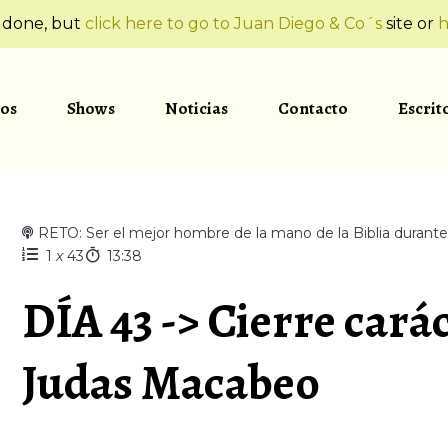
t done, but
click here to go to Juan Diego & Co´s
site or
h
os
Shows
Noticias
Contacto
Escrit
RETO: Ser el mejor hombre de la mano de la Biblia durant
1
x
43
13:38
DÍA 43 -> Cierre carác
Judas Macabeo