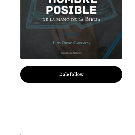
Dale follow
.