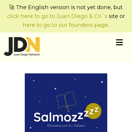
🚀 The English version is not yet done, but
click here to go to Juan Diego & Co´s
site or
here to go to our founders page
.