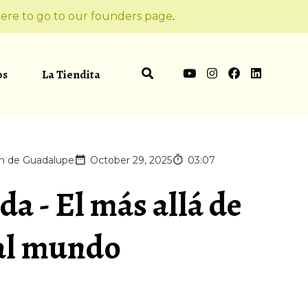
ere to go to our founders page
.
os
La Tiendita
en de Guadalupe
October 29, 2025
03:07
da - El más allá de
 al mundo