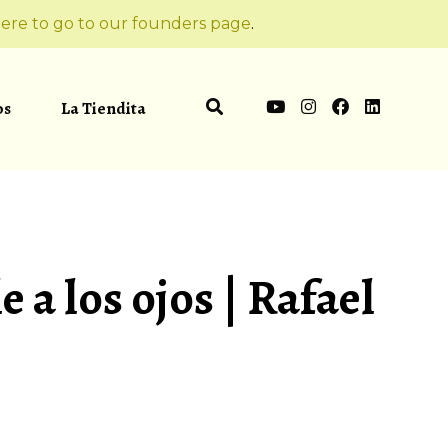
ere to go to our founders page
.
os
La Tiendita
e a los ojos | Rafael