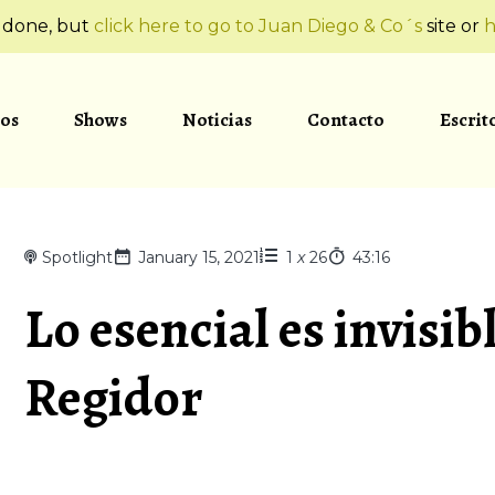
t done, but
click here to go to Juan Diego & Co´s
site or
h
os
Shows
Noticias
Contacto
Escrit
Spotlight
January 15, 2021
1
x
26
43:16
Lo esencial es invisibl
Regidor