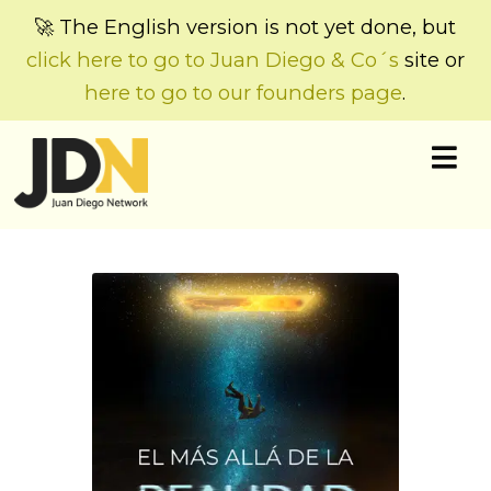
🚀 The English version is not yet done, but
click here to go to Juan Diego & Co´s
site or
here to go to our founders page
.