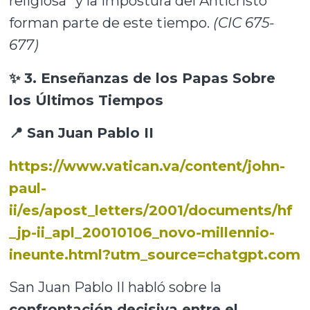
religiosa” y la impostura del Anticristo
forman parte de este tiempo.
(CIC 675-
677)
✨ 3. Enseñanzas de los Papas Sobre
los Últimos Tiempos
📍 San Juan Pablo II
https://www.vatican.va/content/john-
paul-
ii/es/apost_letters/2001/documents/hf
_jp-ii_apl_20010106_novo-millennio-
ineunte.html?utm_source=chatgpt.com
San Juan Pablo II habló sobre la
confrontación decisiva entre el