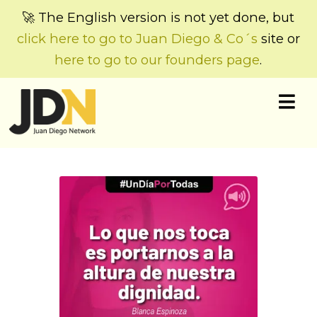
🚀 The English version is not yet done, but
click here to go to Juan Diego & Co´s
site or
here to go to our founders page
.