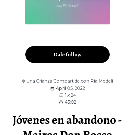
Dale follow
Una Crianza Compartida con Pía Medeli
April 05, 2022
1
x
24
45:02
Jóvenes en abandono -
Mairos Don Bosco