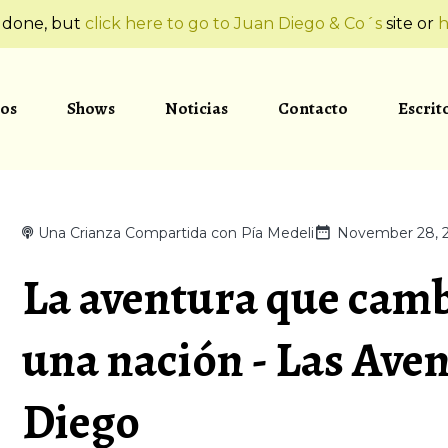
t done, but
click here to go to Juan Diego & Co´s
site or
h
os
Shows
Noticias
Contacto
Escrit
Una Crianza Compartida con Pía Medeli
November 28, 
La aventura que camb
una nación - Las Ave
Diego