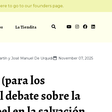
ere to go to our founders page
.
os
La Tiendita
artín y José Manuel De Urquidi
November 07, 2025
 (para los
l debate sobre la
el en la salvación