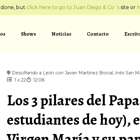
t done, but
click here to go to Juan Diego & Co´s
site or
h
os
Shows
Noticias
Contacto
Escrit
Descifrando a León con Javier Martínez Brocal, Inés San M
1
x
22
12:08
Los 3 pilares del Papa
estudiantes de hoy), e
Virgen María y su pap