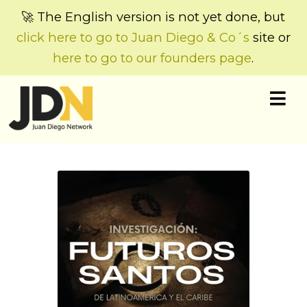
🚀 The English version is not yet done, but
click here to go to Juan Diego & Co´s
site or
here to go to our founders page
.